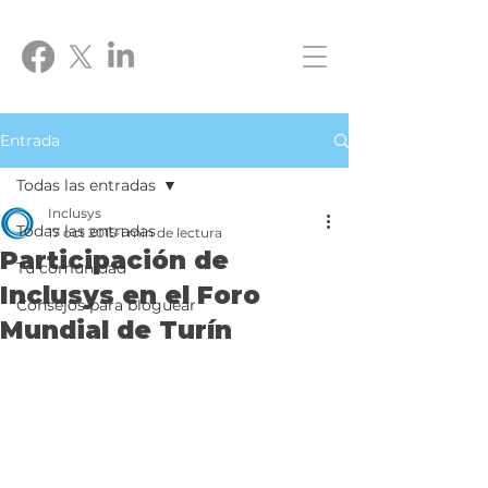
Entrada
Todas las entradas
Inclusys
Todas las entradas
17 oct 2015
1 min de lectura
Participación de
Tu comunidad
Inclusys en el Foro
Consejos para bloguear
Mundial de Turín