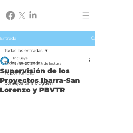
Entrada
Todas las entradas
Inclusys
Todas las entradas
16 nov 2016
1 min de lectura
Supervisión de los
Tu comunidad
Proyectos Ibarra-San
Consejos para bloguear
Lorenzo y PBVTR