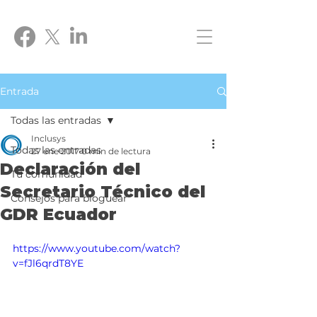
Entrada
Todas las entradas
Inclusys
Todas las entradas
27 ene 2017
0 min de lectura
Declaración del
Tu comunidad
Secretario Técnico del
Consejos para bloguear
GDR Ecuador
https://www.youtube.com/watch?
v=fJl6qrdT8YE