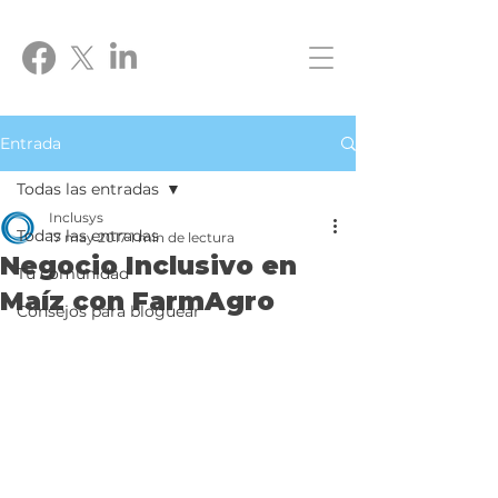
Entrada
Todas las entradas
Inclusys
Todas las entradas
17 may 2017
1 min de lectura
Negocio Inclusivo en
Tu comunidad
Maíz con FarmAgro
Consejos para bloguear