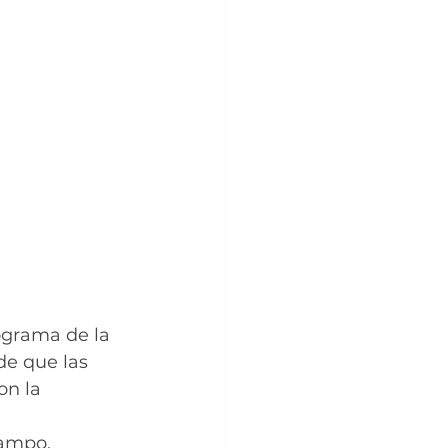
ograma de la 
e que las 
on la 
campo.