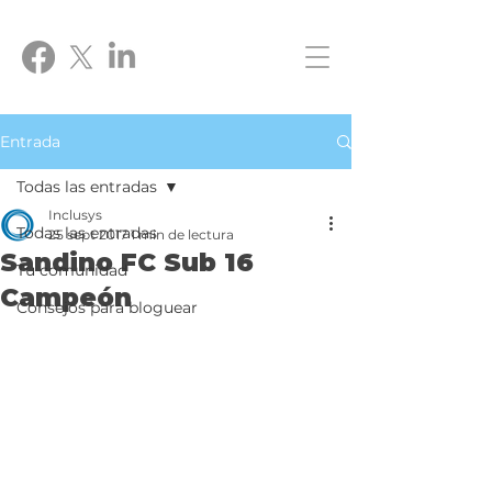
Entrada
Todas las entradas
Inclusys
Todas las entradas
25 sept 2017
1 min de lectura
Sandino FC Sub 16
Tu comunidad
Campeón
Consejos para bloguear