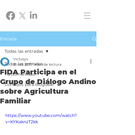
Entrada
Todas las entradas
Inclusys
Todas las entradas
31 oct 2017
1 min de lectura
FIDA Participa en el
Tu comunidad
Grupo de Diálogo Andino
Consejos para bloguear
sobre Agricultura
Familiar
https://www.youtube.com/watch?
v=KYKaknzT2kk