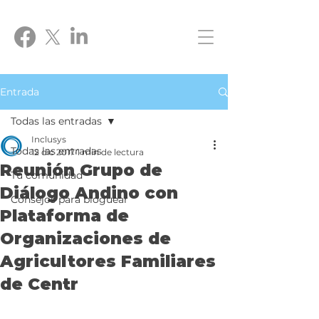
Entrada
Todas las entradas
Inclusys
Todas las entradas
12 dic 2017
1 min de lectura
Reunión Grupo de
Tu comunidad
Diálogo Andino con
Consejos para bloguear
Plataforma de
Organizaciones de
Agricultores Familiares
de Centr