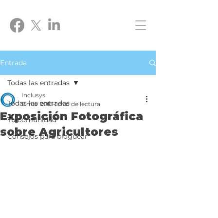
Entrada
Todas las entradas
Inclusys
Todas las entradas
9 mar 2018
1 min de lectura
Exposición Fotográfica
Tu comunidad
sobre Agricultores
Consejos para bloguear