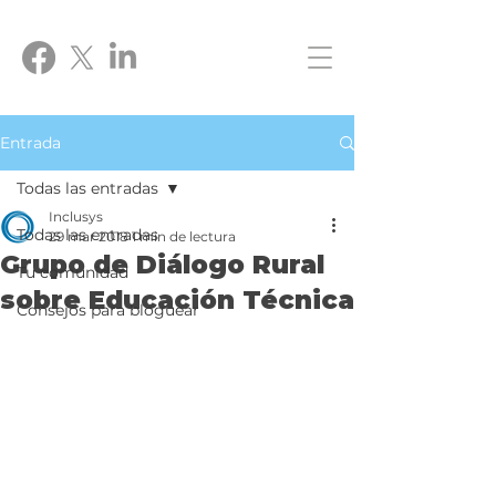
Entrada
Todas las entradas
Inclusys
Todas las entradas
29 mar 2018
1 min de lectura
Grupo de Diálogo Rural
Tu comunidad
sobre Educación Técnica
Consejos para bloguear