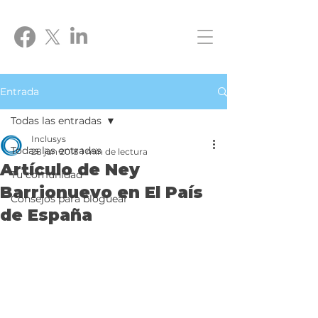
Entrada
Todas las entradas
Inclusys
Todas las entradas
28 jun 2018
1 min de lectura
Artículo de Ney
Tu comunidad
Barrionuevo en El País
Consejos para bloguear
de España