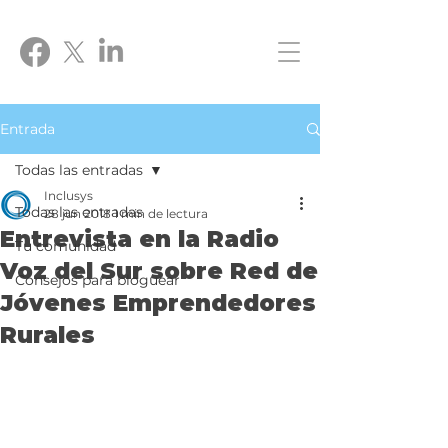
Entrada
Todas las entradas
Inclusys
Todas las entradas
28 jun 2018
1 min de lectura
Entrevista en la Radio
Tu comunidad
Voz del Sur sobre Red de
Consejos para bloguear
Jóvenes Emprendedores
Rurales