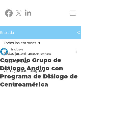
Entrada
Todas las entradas
Inclusys
Todas las entradas
27 jul 2018
1 min de lectura
Convenio Grupo de
Tu comunidad
Diálogo Andino con
Consejos para bloguear
Programa de Diálogo de
Centroamérica