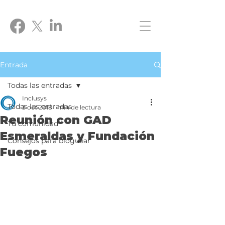
Entrada
Todas las entradas
Inclusys
Todas las entradas
3 oct 2018
1 min de lectura
Reunión con GAD
Tu comunidad
Esmeraldas y Fundación
Consejos para bloguear
Fuegos