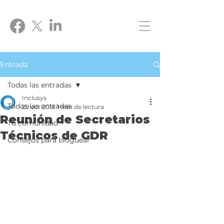
Entrada
Todas las entradas
Inclusys
Todas las entradas
29 oct 2018
1 min de lectura
Reunión de Secretarios
Tu comunidad
Técnicos de GDR
Consejos para bloguear