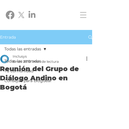
Entrada
Todas las entradas
Inclusys
Todas las entradas
6 nov 2018
1 min de lectura
Reunión del Grupo de
Tu comunidad
Diálogo Andino en
Consejos para bloguear
Bogotá