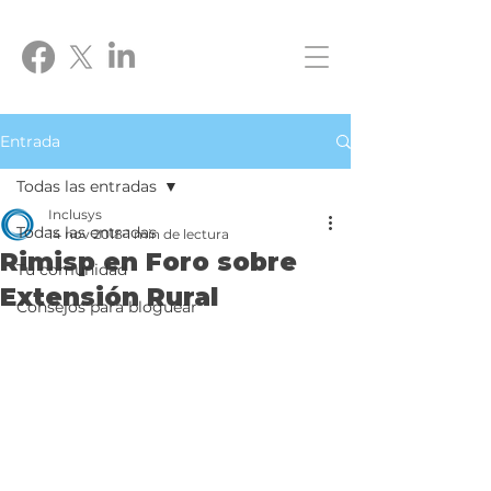
Entrada
Todas las entradas
Inclusys
Todas las entradas
14 nov 2018
1 min de lectura
Rimisp en Foro sobre
Tu comunidad
Extensión Rural
Consejos para bloguear