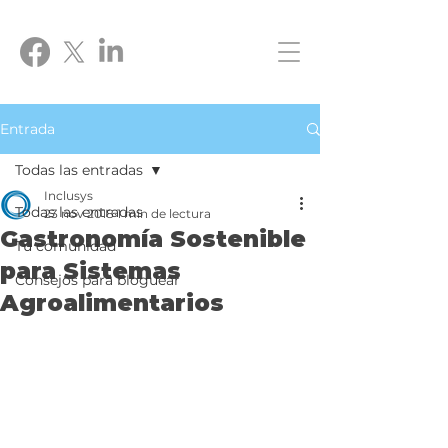
Entrada
Todas las entradas
Inclusys
Todas las entradas
23 nov 2018
1 min de lectura
Gastronomía Sostenible
Tu comunidad
para Sistemas
Consejos para bloguear
Agroalimentarios