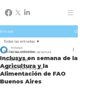
Entrada
Todas las entradas
Inclusys
Todas las entradas
23 nov 2018
1 min de lectura
Inclusys en semana de la
Tu comunidad
Agricultura y la
Consejos para bloguear
Alimentación de FAO
Buenos Aires