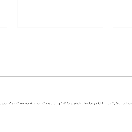
Entrevista en i99 FM
Tal
sobre el Fusarium Raza
Seg
4 y los desafíos para el
coo
o por Visir Communication Consulting.® © Copyright, Inclusys CIA Ltda.®, Quito, Ec
banano ecuatoriano
Ecu