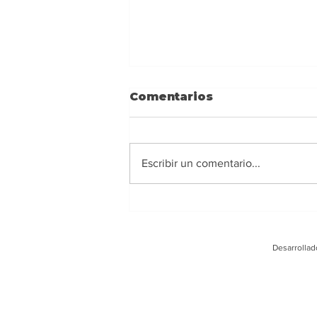
Comentarios
Escribir un comentario...
Ney Barrionuevo:
Alejarse de los
extremismos y actuar
Desarrollad
con responsabilidad