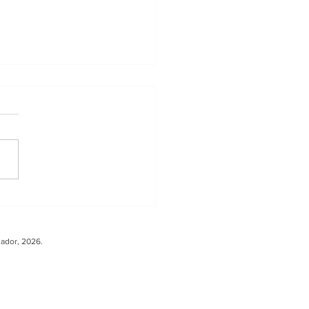
ler sobre Carga
ura fortalece la
peración entre
uador, 2026.
ador y Europa