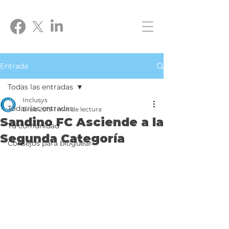
Entrada
Todas las entradas
Inclusys
Todas las entradas
5 feb 2019
1 min de lectura
Sandino FC Asciende a la
Tu comunidad
Segunda Categoría
Consejos para bloguear