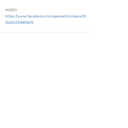
VIDEO: 
https://www.facebook.com/ajavierlm/videos/10
156312231883831/
Ver todo
Entradas recientes