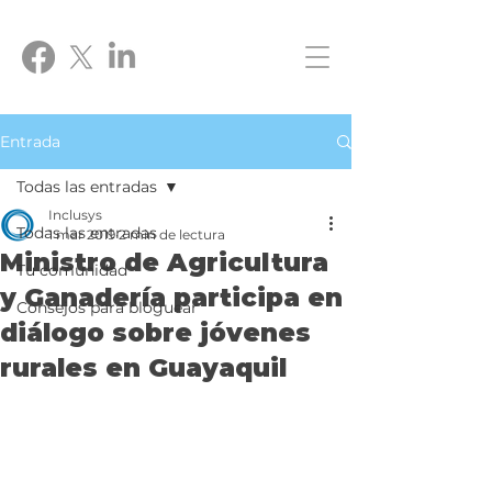
Entrada
Todas las entradas
Inclusys
Todas las entradas
1 mar 2019
2 min de lectura
Ministro de Agricultura
Tu comunidad
y Ganadería participa en
Consejos para bloguear
diálogo sobre jóvenes
rurales en Guayaquil