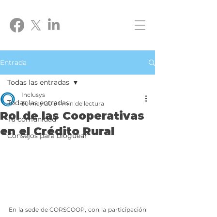
Entrada
Todas las entradas
Inclusys
Todas las entradas
30 may 2019
1 min de lectura
Rol de las Cooperativas
Tu comunidad
en el Crédito Rural
Consejos para bloguear
En la sede de CORSCOOP, con la participación 