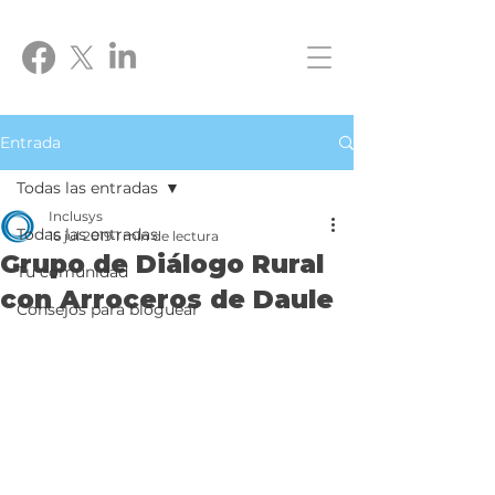
Entrada
Todas las entradas
Inclusys
Todas las entradas
16 jul 2019
1 min de lectura
Grupo de Diálogo Rural
Tu comunidad
con Arroceros de Daule
Consejos para bloguear