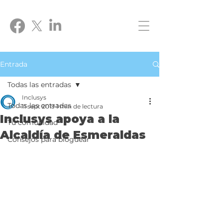
Entrada
Todas las entradas
Inclusys
Todas las entradas
11 sept 2019
1 min de lectura
Inclusys apoya a la
Tu comunidad
Alcaldía de Esmeraldas
Consejos para bloguear