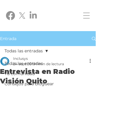
Entrada
Todas las entradas
Inclusys
Todas las entradas
24 sept 2019
1 min de lectura
Entrevista en Radio
Tu comunidad
Visión Quito
Consejos para bloguear