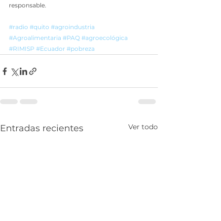
responsable. 
#radio
#quito
#agroindustria
#Agroalimentaria
#PAQ
#agroecológica
#RIMISP
#Ecuador
#pobreza
Ver todo
Entradas recientes