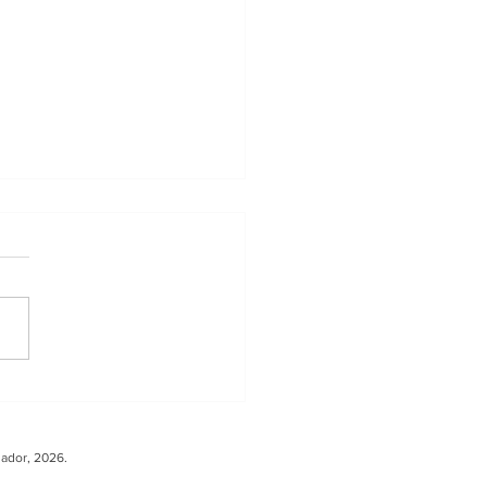
ler sobre Carga
ura fortalece la
peración entre
uador, 2026.
ador y Europa