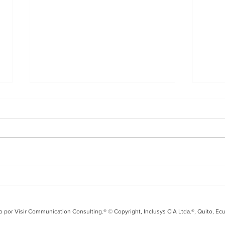
Entrevista en i99 FM
Tal
sobre el Fusarium Raza
Seg
4 y los desafíos para el
coo
o por Visir Communication Consulting.® © Copyright, Inclusys CIA Ltda.®, Quito, Ec
banano ecuatoriano
Ecu