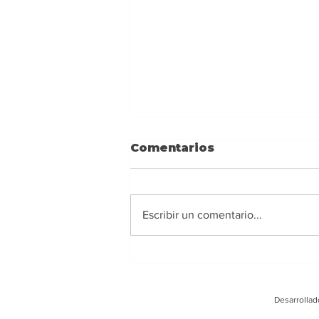
Comentarios
Escribir un comentario...
Ney Barrionuevo:
Alejarse de los
extremismos y actuar
Desarrollad
con responsabilidad