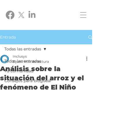
Entrada
Todas las entradas
Inclusys
Todas las entradas
3 jun
1 min de lectura
Análisis sobre la
Tu comunidad
situación del arroz y el
Consejos para bloguear
fenómeno de El Niño