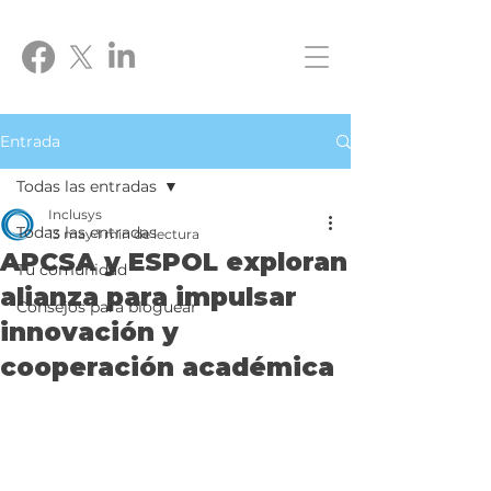
Entrada
Todas las entradas
Inclusys
Todas las entradas
13 may
1 min de lectura
APCSA y ESPOL exploran
Tu comunidad
alianza para impulsar
Consejos para bloguear
innovación y
cooperación académica