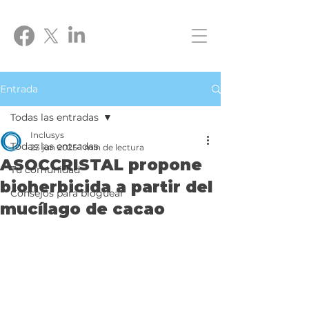
Entrada
Todas las entradas
Inclusys
Todas las entradas
23 jun 2025
1 min de lectura
ASOCCRISTAL propone
Tu comunidad
bioherbicida a partir del
Consejos para bloguear
mucílago de cacao