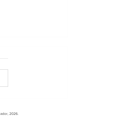
ler sobre Carga
ura fortalece la
peración entre
uador, 2026.
ador y Europa