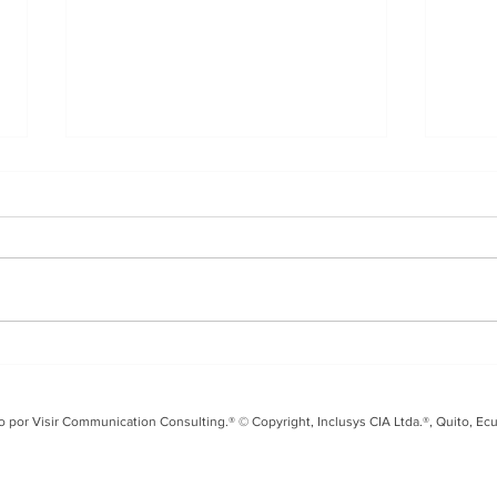
Entrevista en i99 FM
Tal
sobre el Fusarium Raza
Seg
4 y los desafíos para el
coo
o por Visir Communication Consulting.® © Copyright, Inclusys CIA Ltda.®, Quito, Ec
banano ecuatoriano
Ecu