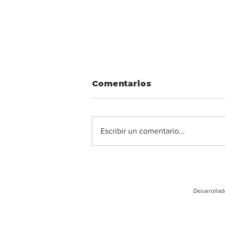
Comentarios
Escribir un comentario...
Ney Barrionuevo:
Alejarse de los
extremismos y actuar
Desarrollad
con responsabilidad