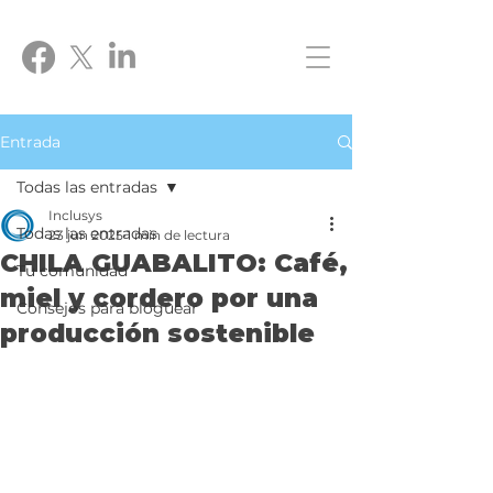
Entrada
Todas las entradas
Inclusys
Todas las entradas
23 jun 2025
1 min de lectura
CHILA GUABALITO: Café,
Tu comunidad
miel y cordero por una
Consejos para bloguear
producción sostenible