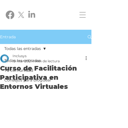
Entrada
Todas las entradas
Inclusys
Todas las entradas
19 mar 2021
1 min de lectura
Curso de Facilitación
Tu comunidad
Participativa en
Consejos para bloguear
Entornos Virtuales