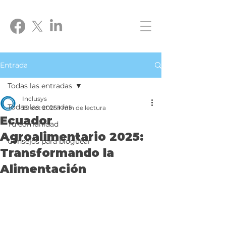
Entrada
Todas las entradas
Inclusys
Todas las entradas
29 oct 2025
1 min de lectura
Ecuador
Tu comunidad
Agroalimentario 2025:
Consejos para bloguear
Transformando la
Alimentación