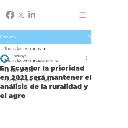
Entrada
Todas las entradas
Inclusys
Todas las entradas
13 feb 2021
1 min de lectura
En Ecuador la prioridad
Tu comunidad
en 2021 será mantener el
Consejos para bloguear
análisis de la ruralidad y
el agro