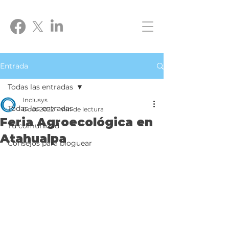
Entrada
Todas las entradas
Inclusys
Todas las entradas
6 oct 2022
1 min de lectura
Feria Agroecológica en
Tu comunidad
Atahualpa
Consejos para bloguear