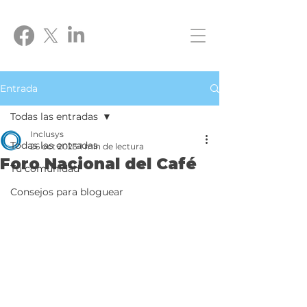
Entrada
Todas las entradas
Inclusys
Todas las entradas
26 oct 2023
1 min de lectura
Foro Nacional del Café
Tu comunidad
Consejos para bloguear