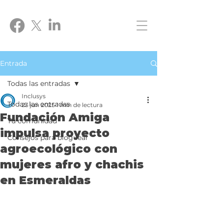
Entrada
Todas las entradas
Inclusys
Todas las entradas
23 jun 2025
1 min de lectura
Fundación Amiga
Tu comunidad
impulsa proyecto
Consejos para bloguear
agroecológico con
mujeres afro y chachis
en Esmeraldas