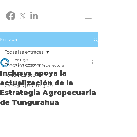
Entrada
Todas las entradas
Inclusys
Todas las entradas
5 may 2025
1 min de lectura
Inclusys apoya la
Tu comunidad
actualización de la
Consejos para bloguear
Estrategia Agropecuaria
de Tungurahua