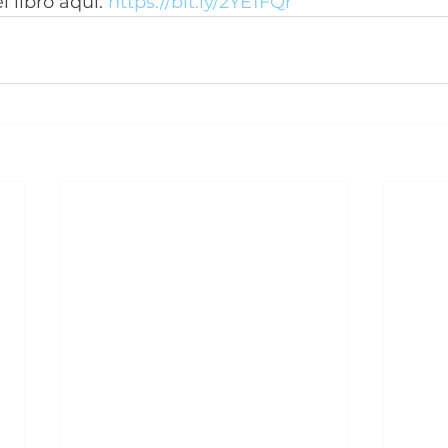
 libro aquí: 
https://bit.ly/2YE1FQr