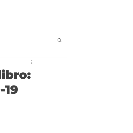
ibro:
-19