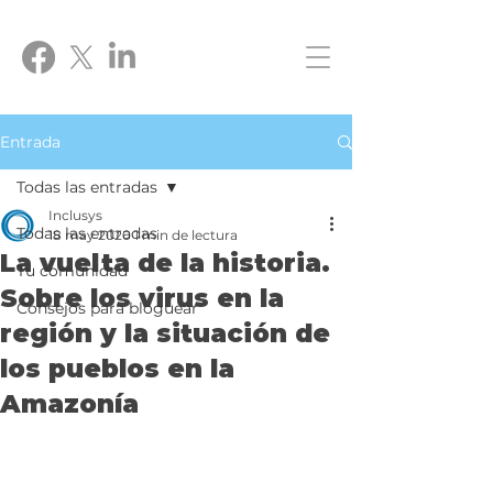
Entrada
Todas las entradas
Inclusys
Todas las entradas
18 may 2020
1 min de lectura
La vuelta de la historia.
Tu comunidad
Sobre los virus en la
Consejos para bloguear
región y la situación de
los pueblos en la
Amazonía