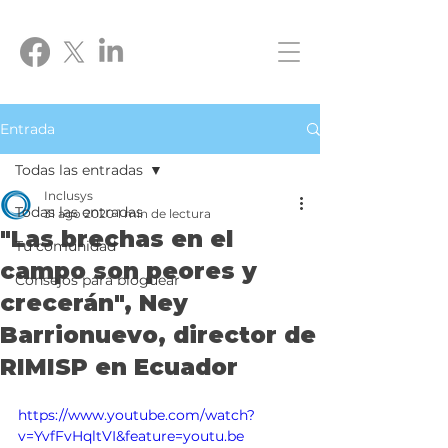
Entrada
Todas las entradas
Inclusys
Todas las entradas
31 ago 2020
1 min de lectura
"Las brechas en el
Tu comunidad
campo son peores y
Consejos para bloguear
crecerán", Ney
Barrionuevo, director de
RIMISP en Ecuador
https://www.youtube.com/watch?
v=YvfFvHqltVI&feature=youtu.be