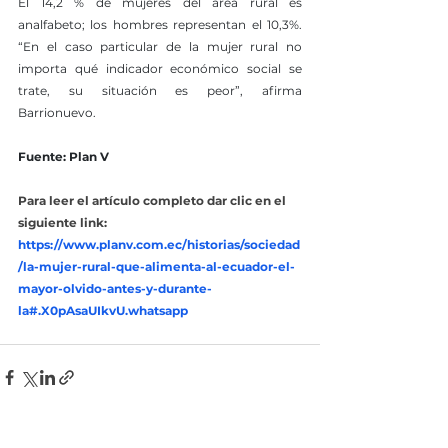
El 14,2 % de mujeres del área rural es 
analfabeto; los hombres representan el 10,3%. 
“En el caso particular de la mujer rural no 
importa qué indicador económico social se 
trate, su situación es peor”, afirma 
Barrionuevo.
Fuente: Plan V
Para leer el artículo completo dar clic en el 
siguiente link: 
https://www.planv.com.ec/historias/sociedad
/la-mujer-rural-que-alimenta-al-ecuador-el-
mayor-olvido-antes-y-durante-
la#.X0pAsaUIkvU.whatsapp