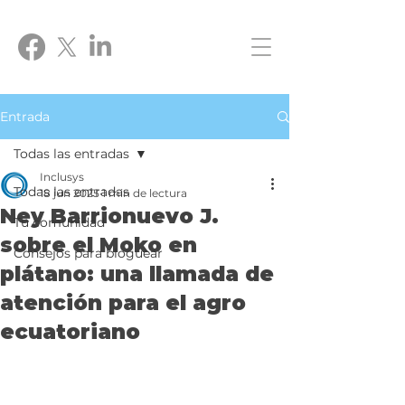
Entrada
Todas las entradas
Inclusys
Todas las entradas
18 jun 2025
1 min de lectura
Ney Barrionuevo J.
Tu comunidad
sobre el Moko en
Consejos para bloguear
plátano: una llamada de
atención para el agro
ecuatoriano