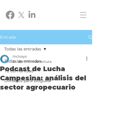
Entrada
Todas las entradas
Inclusys
Todas las entradas
24 abr
1 min de lectura
Podcast de Lucha
Tu comunidad
Campesina: análisis del
Consejos para bloguear
sector agropecuario