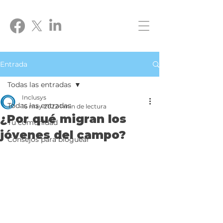
Entrada
Todas las entradas
Inclusys
Todas las entradas
16 may 2022
1 min de lectura
¿Por qué migran los
Tu comunidad
jóvenes del campo?
Consejos para bloguear