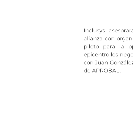
Inclusys asesora
alianza con organ
piloto para la o
epicentro los nego
con Juan González
de APROBAL.