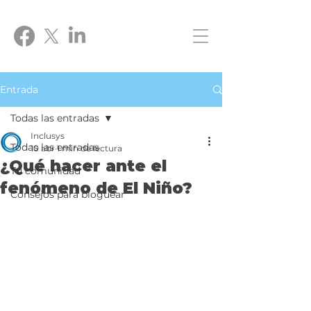
Entrada
Todas las entradas
Inclusys
Todas las entradas
10 abr
1 min de lectura
¿Qué hacer ante el
Tu comunidad
fenómeno de El Niño?
Consejos para bloguear