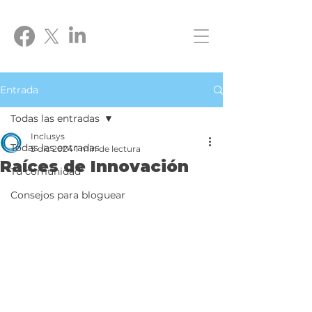
Entrada
Todas las entradas
Inclusys
Todas las entradas
5 dic 2024
1 min de lectura
Raíces de Innovación
Tu comunidad
Consejos para bloguear