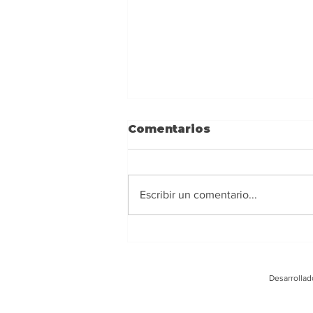
Comentarios
Escribir un comentario...
Ney Barrionuevo:
Alejarse de los
extremismos y actuar
Desarrollad
con responsabilidad