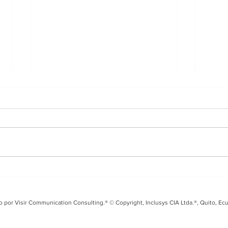
Entrevista en i99 FM
Tal
sobre el Fusarium Raza
Seg
4 y los desafíos para el
coo
o por Visir Communication Consulting.® © Copyright, Inclusys CIA Ltda.®, Quito, Ec
banano ecuatoriano
Ecu