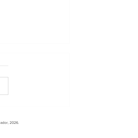
ler sobre Carga
ura fortalece la
peración entre
uador, 2026.
ador y Europa