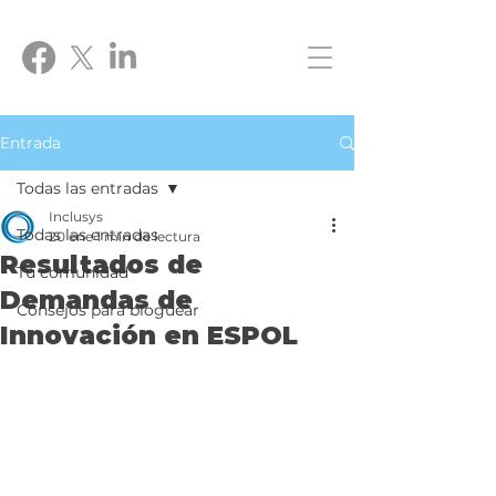
Entrada
Todas las entradas
Inclusys
Todas las entradas
20 ene
1 min de lectura
Resultados de
Tu comunidad
Demandas de
Consejos para bloguear
Innovación en ESPOL